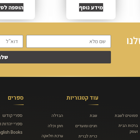
מידע נוסף
הוספה לסל
נו
שלח
עוד קטגוריות
ספרים
ספרי קודש
פמוטים לשבת
שבת
הבדלה
ספרי יהדות ו
ברכות הבית
חגים ומועדים
חתן וכלה
ועסק
glish Books
ערכת חלאקה
כרית לברית