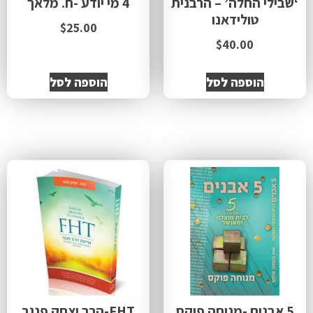
‘שבילי החלה’ – הרבנית
4 מי יודע -ח. מלאך
טולידאנו
$
25.00
$
40.00
הוספה לסל
הוספה לסל
5 אבנים -מנוחה פוקס
FHT-הרב יצחק פנגר